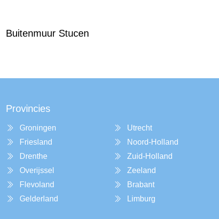
Buitenmuur Stucen
Provincies
Groningen
Utrecht
Friesland
Noord-Holland
Drenthe
Zuid-Holland
Overijssel
Zeeland
Flevoland
Brabant
Gelderland
Limburg