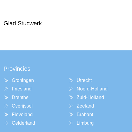
Glad Stucwerk
Provincies
Groningen
Utrecht
Friesland
Noord-Holland
Drenthe
Zuid-Holland
Overijssel
Zeeland
Flevoland
Brabant
Gelderland
Limburg